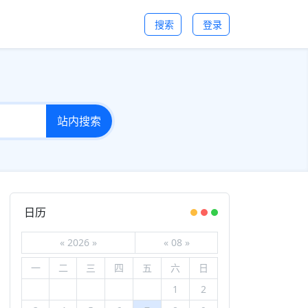
搜索
登录
站内搜索
日历
«
2026
»
«
08
»
一
二
三
四
五
六
日
1
2