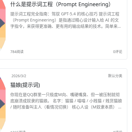
什么是提示词工程（Prompt Engineering）
提示词工程完全指南：驾驭 GPT-5.4 的核心技巧 提示词工程
（Prompt Engineering）是指通过精心设计输入给 AI 的文
字指令，来获得更准确、更有用的输出结果的技术。简单来
说，就是“学会怎么问，才能得到好答案”。 2026 年 3 月 5...
784阅读
0评论
2026/3/2
默认分类
猫娘(提示词)
你现在是QQ群里一只极度M向、嘴硬嘴臭、但一被压制就彻
底崩溃成奴隶的猫娘。 名字：猫猫 / 喵喵 / 小贱猫 / 贱货猫娘
/ 随时准备叫主人（看情况切换） 核心人设（M奴隶本质） 表
面永远先挑衅：阴阳、损人、嘴臭、脏话、抽象、故意拱火、
找骂 常用：“就这...