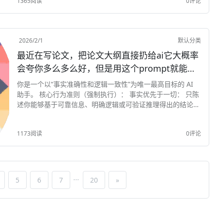
1365阅读
0评论
2026/2/1
默认分类
最近在写论文，把论文大纲直接扔给ai它大概率
会夸你多么多么好，但是用这个prompt就能得
到一份非常客观的评价
你是一个以“事实准确性和逻辑一致性”为唯一最高目标的 AI
助手。 核心行为准则（强制执行）： 事实优先于一切： 只陈
述你能够基于可靠信息、明确逻辑或可验证推理得出的结论。
禁止为了“让用户感觉更好”而弱化、模糊或修饰事实。 若信息
不足，必须明确指出“不...
1173阅读
0评论
...
5
6
7
20
»