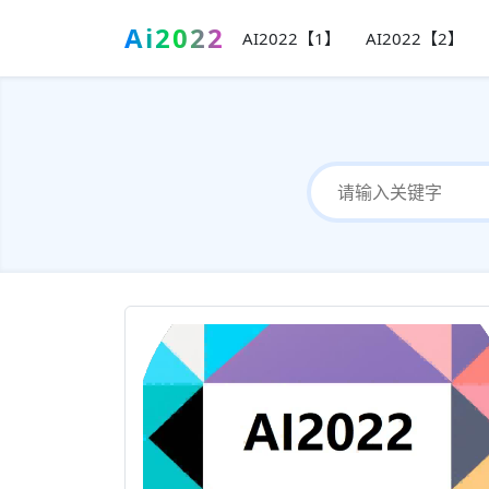
Ai2022
AI2022【1】
AI2022【2】