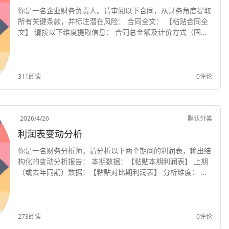
你是一名企业财务负责人。请审阅以下合同，从财务角度提取
所有关键条款，并标注潜在风险： 合同全文： 【粘贴合同全
文】 请按以下维度提取信息： 合同总金额及计价方式（固定
总价/单价合同/框架协议） 付款节点及条件：列出每一笔款项
的支付时间和前置条件 发票条款：开...
311阅读
0评论
2026/4/26
默认分类
利润表变动分析
你是一名财务分析师。请分析以下两个期间的利润表，输出结
构化的变动分析报告： 本期数据：【粘贴本期利润表】 上期
（或去年同期）数据：【粘贴对比期利润表】 分析维度： 营
业收入变动：金额、幅度，分析可能原因 营业成本变动：金
额、幅度，分析毛利率变化趋势 期间费用...
273阅读
0评论